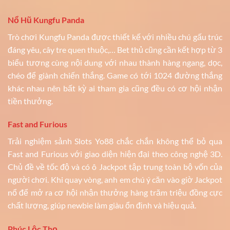
Nổ Hũ Kungfu Panda
Trò chơi Kungfu Panda được thiết kế với nhiều chú gấu trúc
đáng yêu, cây tre quen thuộc,… Bet thủ cũng cần kết hợp từ 3
biểu tượng cùng nội dung với nhau thành hàng ngang, dọc,
chéo để giành chiến thắng. Game có tới 1024 đường thắng
khác nhau nên bất kỳ ai tham gia cũng đều có cơ hội nhận
tiền thưởng.
Fast and Furious
Trải nghiệm sảnh Slots Yo88 chắc chắn không thể bỏ qua
Fast and Furious với giao diện hiện đại theo công nghệ 3D.
Chủ đề về tốc độ và có ô Jackpot tập trung toàn bộ vốn của
người chơi. Khi quay vòng, anh em chú ý căn vào giờ Jackpot
nổ để mở ra cơ hội nhận thưởng hàng trăm triệu đồng cực
chất lượng, giúp newbie làm giàu ổn định và hiệu quả.
Phúc Lộc Thọ