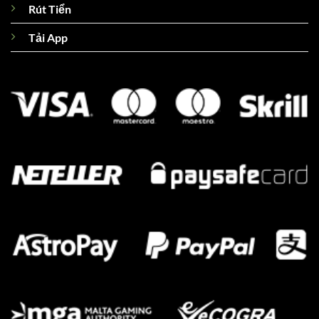
Rút Tiển
Tải App