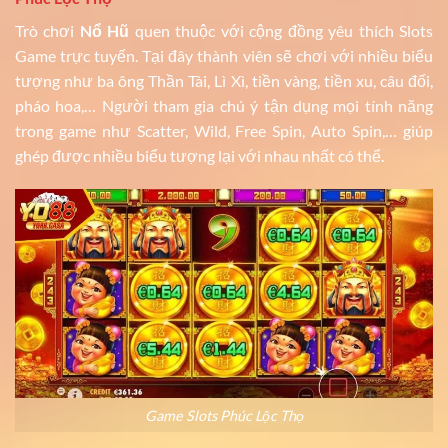
Trò chơi
Nổ Hũ
quen thuộc với cộng đồng yêu thích Slots
Game trực tuyến. Tại đây thành viên sẽ chơi với nhiều biểu
tượng như ba ông Thần Tài, Lì Xì, tiền vàng, tiền xu, câu đối,
pháo hoa,… Người tham gia chú ý tận dụng mọi tính năng
trong game như Scatter, Wild, Free Spin, Auto Spin,… giúp
ghép được nhiều biểu tượng lại với nhau nhất có thể.
Game Slots Phúc Lộc Thọ