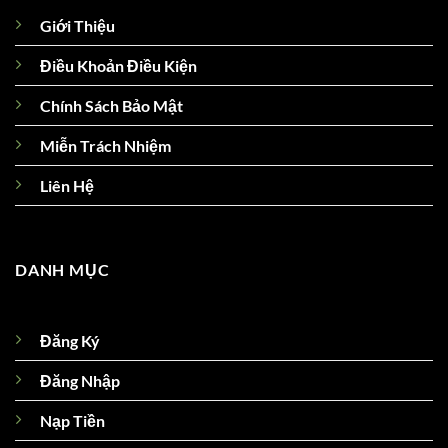
Giới Thiệu
Điều Khoản Điều Kiện
Chính Sách Bảo Mật
Miễn Trách Nhiệm
Liên Hệ
DANH MỤC
Đăng Ký
Đăng Nhập
Nạp Tiền