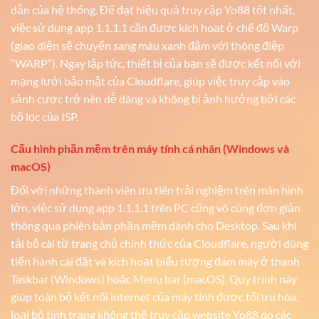
dẫn của hệ thống. Để đạt hiệu quả truy cập Yo88 tốt nhất,
việc sử dụng app 1.1.1.1 cần được kích hoạt ở chế độ Warp
(giao diện sẽ chuyển sang màu xanh đậm với thông điệp
“WARP”). Ngay lập tức, thiết bị của bạn sẽ được kết nối với
mạng lưới bảo mật của Cloudflare, giúp việc truy cập vào
sảnh cược trở nên dễ dàng và không bị ảnh hưởng bởi các
bộ lọc của ISP.
Cấu hình phần mềm trên máy tính cá nhân (Windows và
macOS)
Đối với những thành viên ưu tiên trải nghiệm trên màn hình
lớn, việc sử dụng app 1.1.1.1 trên PC cũng vô cùng đơn giản
thông qua phiên bản phần mềm dành cho Desktop. Sau khi
tải bộ cài từ trang chủ chính thức của Cloudflare, người dùng
tiến hành cài đặt và kích hoạt biểu tượng đám mây ở thanh
Taskbar (Windows) hoặc Menu bar (macOS). Quy trình này
giúp toàn bộ kết nối internet của máy tính được tối ưu hóa,
loại bỏ tình trạng không thể truy cập website Yo88 do các