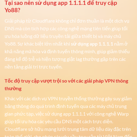
Tại sao nên sử dụng app 1.1.1.1 để truy cập
Yo88?
Giải pháp từ Cloudflare không chỉ đơn thuần là một dịch vụ
DNS mà còn tích hợp các công nghệ mạng tiên tiến giúp tối
ưu hóa luồng dữ liệu truyền tải giữa thiết bị và máy chủ
Yo88. Sự khác biệt lớn nhất khi
sử dụng app 1.1.1.1
nằm ở
khả năng mã hóa và định tuyến thông minh, giúp giảm thiểu
đáng kể độ trễ và hiện tượng giật lag thường gặp trên các
nền tảng giải trí trực tuyến.
Tốc độ truy cập vượt trội so với các giải pháp VPN thông
thường
Khác với các dịch vụ VPN truyền thống thường gây suy giảm
băng thông do quá trình định tuyến qua các máy chủ trung
gian phức tạp, việc sử dụng app 1.1.1.1 với công nghệ Warp
giúp tối ưu hóa các yêu cầu DNS một cách trực diện.
Cloudflare sở hữu mạng lưới trung tâm dữ liệu dày đặc trên
toàn thế giới, cho phép các yêu cầu truy cập từ Việt Nam đến