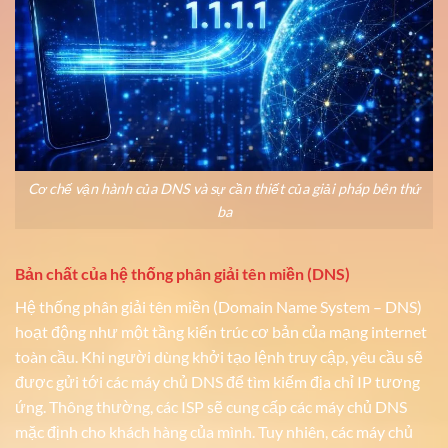
Cơ chế vận hành của DNS và sự cần thiết của giải pháp bên thứ
ba
Bản chất của hệ thống phân giải tên miền (DNS)
Hệ thống phân giải tên miền (Domain Name System – DNS)
hoạt động như một tầng kiến trúc cơ bản của mạng internet
toàn cầu. Khi người dùng khởi tạo lệnh truy cập, yêu cầu sẽ
được gửi tới các máy chủ DNS để tìm kiếm địa chỉ IP tương
ứng. Thông thường, các ISP sẽ cung cấp các máy chủ DNS
mặc định cho khách hàng của mình. Tuy nhiên, các máy chủ