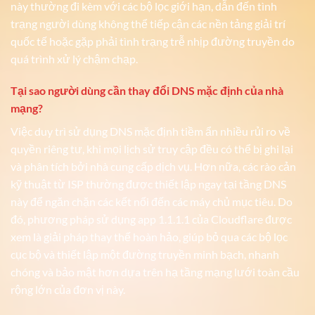
này thường đi kèm với các bộ lọc giới hạn, dẫn đến tình
trạng người dùng không thể tiếp cận các nền tảng giải trí
quốc tế hoặc gặp phải tình trạng trễ nhịp đường truyền do
quá trình xử lý chậm chạp.
Tại sao người dùng cần thay đổi DNS mặc định của nhà
mạng?
Việc duy trì sử dụng DNS mặc định tiềm ẩn nhiều rủi ro về
quyền riêng tư, khi mọi lịch sử truy cập đều có thể bị ghi lại
và phân tích bởi nhà cung cấp dịch vụ. Hơn nữa, các rào cản
kỹ thuật từ ISP thường được thiết lập ngay tại tầng DNS
này để ngăn chặn các kết nối đến các máy chủ mục tiêu. Do
đó, phương pháp sử dụng app 1.1.1.1 của Cloudflare được
xem là giải pháp thay thế hoàn hảo, giúp bỏ qua các bộ lọc
cục bộ và thiết lập một đường truyền minh bạch, nhanh
chóng và bảo mật hơn dựa trên hạ tầng mạng lưới toàn cầu
rộng lớn của đơn vị này.