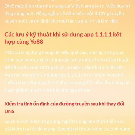
DNS mặc định của nhà mạng tại Việt Nam gây ra. Việc duy trì
ứng dụng hoạt động ngầm sẽ đảm bảo một đường truyền
xuyên suốt và ổn định cho mọi tác vụ giải trí và làm việc.
Các lưu ý kỹ thuật khi sử dụng app 1.1.1.1 kết
hợp cùng Yo88
Mặc dù ứng dụng mang lại hiệu quả cao, nhưng trong quá
trình vận hành, người dùng cần lưu ý một số yếu tố kỹ thuật
để đảm bảo tính tương thích và hiệu suất tối ưu. Việc kết
hợp hài hòa giữa sử dụng app 1.1.1.1 và các phần mềm hệ
thống khác sẽ giúp giảm thiểu các xung đột tiềm ẩn, mang lại
trải nghiệm mượt mà nhất cho người chơi.
Kiểm tra tính ổn định của đường truyền sau khi thay đổi
DNS
Sau khi kích hoạt ứng dụng, người dùng nên thực hiện các
bài kiểm tra tốc độ mạng (Speedtest) hoặc kiểm tra tính năng