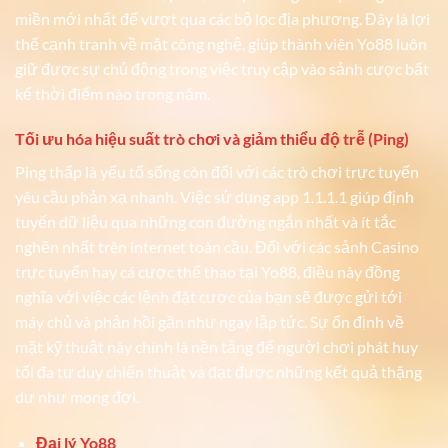
miền mới nhất để vượt qua các bộ lọc địa phương. Đây là lợi
thế cạnh tranh về mặt công nghệ, giúp thành viên Yo88 luôn
giữ được sự chủ động trong việc truy cập vào sảnh cược bất
kể thời điểm nào trong năm.
Tối ưu hóa hiệu suất trò chơi và giảm thiểu độ trễ (Ping)
Ping thấp là yếu tố sống còn đối với các trò chơi trực tuyến
yêu cầu phản xạ nhanh. Việc sử dụng app 1.1.1.1 giúp định
tuyến dữ liệu qua những con đường ngắn nhất và ít tắc
nghẽn nhất trên internet toàn cầu. Đối với các sảnh Casino
trực tuyến hay cá cược thể thao tại Yo88, điều này đồng
nghĩa với việc các lệnh đặt cược của bạn sẽ được gửi tới
máy chủ và phản hồi gần như ngay lập tức. Sự ổn định về
mặt kỹ thuật này chính là nền tảng để người chơi phát huy
tối đa tư duy chiến thuật và đạt được những kết quả thặng
dư như mong đợi.
Đại lý Yo88