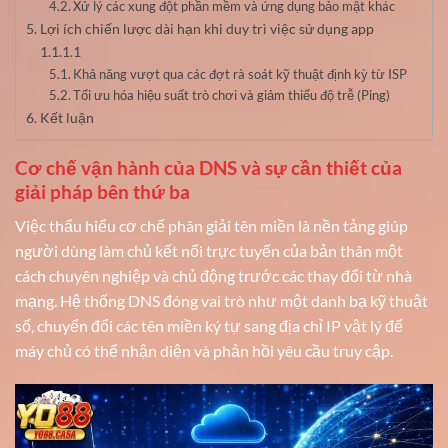
Xử lý các xung đột phần mềm và ứng dụng bảo mật khác
Lợi ích chiến lược dài hạn khi duy trì việc sử dụng app
1.1.1.1
Khả năng vượt qua các đợt rà soát kỹ thuật định kỳ từ ISP
Tối ưu hóa hiệu suất trò chơi và giảm thiểu độ trễ (Ping)
Kết luận
Cơ chế vận hành của DNS và sự cần thiết của
giải pháp bên thứ ba
Việc thấu hiểu cơ chế phân giải tên miền là nền tảng giúp
người dùng làm chủ kết nối trực tuyến của bản thân một
cách chuyên nghiệp và chủ động trước các thay đổi từ nhà
mạng. Hệ thống DNS đóng vai trò như một danh bạ kỹ thuật
số, chuyển đổi các tên miền ký tự sang địa chỉ IP vật lý để
máy chủ có thể nhận diện và phản hồi yêu cầu truy cập.