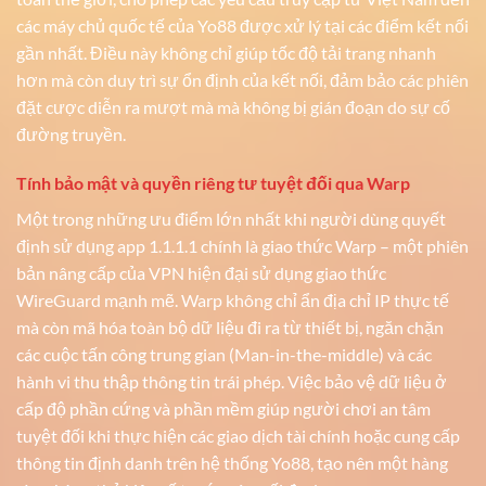
các máy chủ quốc tế của Yo88 được xử lý tại các điểm kết nối
gần nhất. Điều này không chỉ giúp tốc độ tải trang nhanh
hơn mà còn duy trì sự ổn định của kết nối, đảm bảo các phiên
đặt cược diễn ra mượt mà mà không bị gián đoạn do sự cố
đường truyền.
Tính bảo mật và quyền riêng tư tuyệt đối qua Warp
Một trong những ưu điểm lớn nhất khi người dùng quyết
định sử dụng app 1.1.1.1 chính là giao thức Warp – một phiên
bản nâng cấp của VPN hiện đại sử dụng giao thức
WireGuard mạnh mẽ. Warp không chỉ ẩn địa chỉ IP thực tế
mà còn mã hóa toàn bộ dữ liệu đi ra từ thiết bị, ngăn chặn
các cuộc tấn công trung gian (Man-in-the-middle) và các
hành vi thu thập thông tin trái phép. Việc bảo vệ dữ liệu ở
cấp độ phần cứng và phần mềm giúp người chơi an tâm
tuyệt đối khi thực hiện các giao dịch tài chính hoặc cung cấp
thông tin định danh trên hệ thống Yo88, tạo nên một hàng