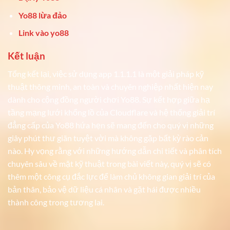
Yo88 lừa đảo
Link vào yo88
Kết luận
Tổng kết lại, việc sử dụng app 1.1.1.1 là một giải pháp kỹ
thuật thông minh, an toàn và chuyên nghiệp nhất hiện nay
dành cho cộng đồng người chơi Yo88. Sự kết hợp giữa hạ
tầng mạng lưới khổng lồ của Cloudflare và hệ thống giải trí
đẳng cấp của Yo88 hứa hẹn sẽ mang đến cho quý vị những
giây phút thư giãn tuyệt vời mà không gặp bất kỳ rào cản
nào. Hy vọng rằng với những hướng dẫn chi tiết và phân tích
chuyên sâu về mặt kỹ thuật trong bài viết này, quý vị sẽ có
thêm một công cụ đắc lực để làm chủ không gian giải trí của
bản thân, bảo vệ dữ liệu cá nhân và gặt hái được nhiều
thành công trong tương lai.