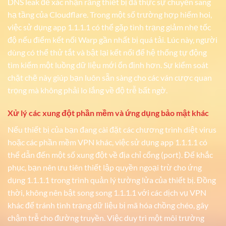
DNS leak để xác nhận rằng thiết bị đã thực sự chuyển sang
hạ tầng của Cloudflare. Trong một số trường hợp hiếm hoi,
việc sử dụng app 1.1.1.1 có thể gặp tình trạng giảm nhẹ tốc
độ nếu điểm kết nối Warp gần nhất bị quá tải. Lúc này, người
dùng có thể thử tắt và bật lại kết nối để hệ thống tự động
tìm kiếm một luồng dữ liệu mới ổn định hơn. Sự kiểm soát
chặt chẽ này giúp bạn luôn sẵn sàng cho các ván cược quan
trọng mà không phải lo lắng về độ trễ bất ngờ.
Xử lý các xung đột phần mềm và ứng dụng bảo mật khác
Nếu thiết bị của bạn đang cài đặt các chương trình diệt virus
hoặc các phần mềm VPN khác, việc sử dụng app 1.1.1.1 có
thể dẫn đến một số xung đột về địa chỉ cổng (port). Để khắc
phục, bạn nên ưu tiên thiết lập quyền ngoại trừ cho ứng
dụng 1.1.1.1 trong trình quản lý tường lửa của thiết bị. Đồng
thời, không nên bật song song 1.1.1.1 với các dịch vụ VPN
khác để tránh tình trạng dữ liệu bị mã hóa chồng chéo, gây
chậm trễ cho đường truyền. Việc duy trì một môi trường