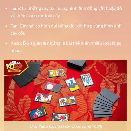
Tane: Là những cây bài mang hình ảnh động vật hoặc đồ
vật kèm theo các loài cây.
Tan: Cây bài có hình dải băng đỏ, kết hợp cùng hình ảnh
cây cối.
Kasu: Đơn giản là những lá bài thể hiện nhiều loại khác
nhau.
Giới thiệu bài hoa Hàn Quốc cùng YO88