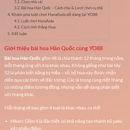
Chọn nhà cái
Bài hoa Hàn Quốc – Cách chia & Lượt chơi cụ thể
Khám phá luật chơi Hanafuda dễ dàng tại YO88
Luật chơi Hanafuda
Cách tính thắng thua
Kết luận
Giới thiệu bài hoa Hàn Quốc cùng YO88
Bài hoa Hàn Quốc
gồm 48 lá chia thành 12 tháng trong năm,
mỗi tháng ứng với 4 lá khác nhau. Không giống như bài tây
52 lá phân biệt bằng ký hiệu – số, bộ hoa này được nhận
diện qua các hình vẽ đặc trưng. Các lá trong cùng một tháng
có những điểm tương đồng, nhưng vẫn dễ dàng phân biệt
với tháng khác.
Mỗi tháng sẽ bao gồm 4 loại lá khác nhau, cụ thể:
Hikari: Gồm 4 lá đặc biệt, có khả năng tạo thành bộ yaku
với nhiều điểm.