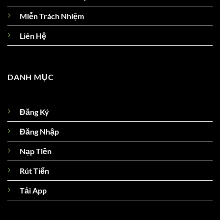
Miễn Trách Nhiệm
Liên Hệ
DANH MỤC
Đăng Ký
Đăng Nhập
Nạp Tiền
Rút Tiển
Tải App