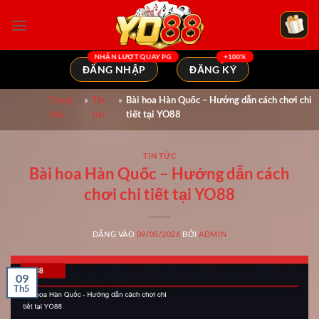
Bỏ
qua
nội
dung
ĐĂNG NHẬP
ĐĂNG KÝ
Trang
»
Tin
»
Bài hoa Hàn Quốc – Hướng dẫn cách chơi chi
chủ
tức
tiết tại YO88
TIN TỨC
Bài hoa Hàn Quốc – Hướng dẫn cách
chơi chi tiết tại YO88
ĐĂNG VÀO
09/05/2026
BỞI
ADMIN
09
Th5