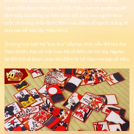
Đối với Hanafuda cuộc chơi sẽ tiếp tục cho đến khi một
người đạt được Yaku, khi sở hữu Yaku, bạn có quyền quyết
định tiếp tục/dừng lại. Nếu chọn kết thúc ván, người thua
cuộc sẽ không nhận được điểm nào, điểm số người thắng sẽ
dựa vào bộ sưu tập Yaku họ có.
Trường hợp bạn hô “Koi-Koi” tiếp tục chơi, nếu đối thủ đạt
Yaku trước, bạn sẽ mất toàn bộ số điểm đã tích lũy. Ngược
lại đối thủ sẽ được nhân đôi điểm từ bộ Yaku mà bạn sở hữu.