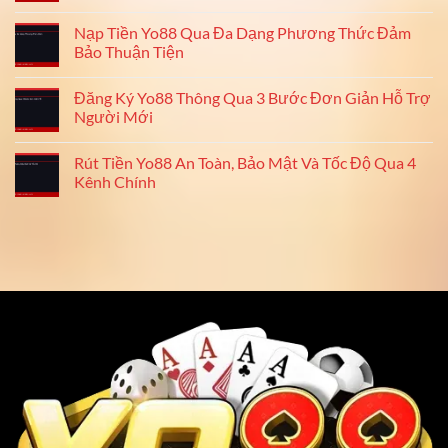
Nạp Tiền Yo88 Qua Đa Dạng Phương Thức Đảm
Bảo Thuận Tiện
Đăng Ký Yo88 Thông Qua 3 Bước Đơn Giản Hỗ Trợ
Người Mới
Rút Tiền Yo88 An Toàn, Bảo Mật Và Tốc Độ Qua 4
Kênh Chính