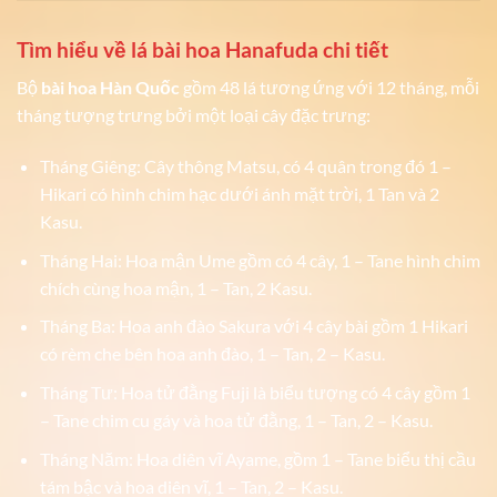
Tìm hiểu về lá bài hoa Hanafuda chi tiết
Bộ
bài hoa Hàn Quốc
gồm 48 lá tương ứng với 12 tháng, mỗi
tháng tượng trưng bởi một loại cây đặc trưng:
Tháng Giêng: Cây thông Matsu, có 4 quân trong đó 1 –
Hikari có hình chim hạc dưới ánh mặt trời, 1 Tan và 2
Kasu.
Tháng Hai: Hoa mận Ume gồm có 4 cây, 1 – Tane hình chim
chích cùng hoa mận, 1 – Tan, 2 Kasu.
Tháng Ba: Hoa anh đào Sakura với 4 cây bài gồm 1 Hikari
có rèm che bên hoa anh đào, 1 – Tan, 2 – Kasu.
Tháng Tư: Hoa tử đằng Fuji là biểu tượng có 4 cây gồm 1
– Tane chim cu gáy và hoa tử đằng, 1 – Tan, 2 – Kasu.
Tháng Năm: Hoa diên vĩ Ayame, gồm 1 – Tane biểu thị cầu
tám bậc và hoa diên vĩ, 1 – Tan, 2 – Kasu.