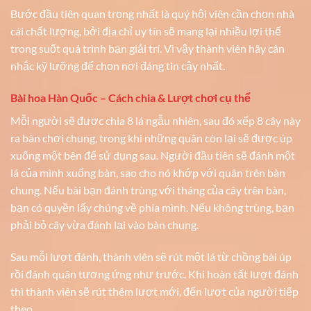
Bước đầu tiên quan trọng nhất là quý hội viên cần chọn nhà
cái chất lượng, bởi địa chỉ uy tín sẽ mang lại nhiều lợi thế
trong suốt quá trình bạn giải trí. Vì vậy thành viên hãy cân
nhắc kỹ lưỡng để chọn nơi đáng tin cậy nhất.
Bài hoa Hàn Quốc – Cách chia & Lượt chơi cụ thể
Mỗi người sẽ được chia 8 lá ngẫu nhiên, sau đó xếp 8 cây này
ra bàn chơi chung, trong khi những quân còn lại sẽ được úp
xuống một bên để sử dụng sau. Người đầu tiên sẽ đánh một
lá của mình xuống bàn, sao cho nó khớp với quân trên bàn
chung. Nếu bài bạn đánh trùng với tháng của cây trên bàn,
bạn có quyền lấy chúng về phía mình. Nếu không trùng, bạn
phải bỏ cây vừa đánh lại vào bàn chung.
Sau mỗi lượt đánh, thành viên sẽ rút một lá từ chồng bài úp
rồi đánh quân tương ứng như trước. Khi hoàn tất lượt đánh
thì thành viên sẽ rút thêm lượt mới, đến lượt của người tiếp
theo.