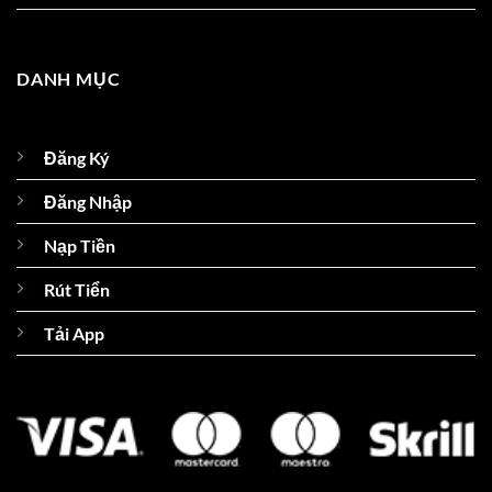
DANH MỤC
Đăng Ký
Đăng Nhập
Nạp Tiền
Rút Tiển
Tải App