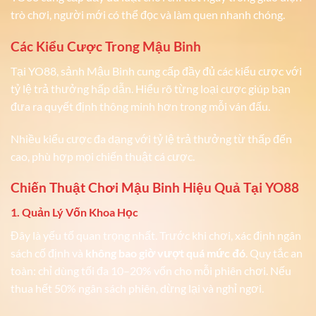
trò chơi, người mới có thể đọc và làm quen nhanh chóng.
Các Kiểu Cược Trong Mậu Binh
Tại YO88, sảnh Mậu Binh cung cấp đầy đủ các kiểu cược với
tỷ lệ trả thưởng hấp dẫn. Hiểu rõ từng loại cược giúp bạn
đưa ra quyết định thông minh hơn trong mỗi ván đấu.
Nhiều kiểu cược đa dạng với tỷ lệ trả thưởng từ thấp đến
cao, phù hợp mọi chiến thuật cá cược.
Chiến Thuật Chơi Mậu Binh Hiệu Quả Tại YO88
1. Quản Lý Vốn Khoa Học
Đây là yếu tố quan trọng nhất. Trước khi chơi, xác định ngân
sách cố định và
không bao giờ vượt quá mức đó
. Quy tắc an
toàn: chỉ dùng tối đa 10–20% vốn cho mỗi phiên chơi. Nếu
thua hết 50% ngân sách phiên, dừng lại và nghỉ ngơi.