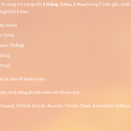
t ở vùng trụ hạng với
1 thắng, 2 hòa, 2 thua
trong 5 trận gần nhất.
ủng lưới 8 bàn.
aş (thua)
r (hòa)
spor (thắng)
(hòa)
thua)
hó bị phá vỡ hoàn toàn.
sân, khả năng ghi bàn kém khi đá xa nhà.
Kouassi, Öztürk, Emrah; Bayram, Yılmaz, Okan, Karadeniz; Ndiaye,