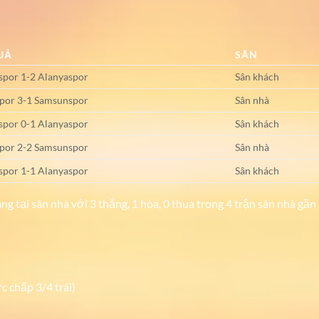
UẢ
SÂN
por 1-2 Alanyaspor
Sân khách
por 3-1 Samsunspor
Sân nhà
por 0-1 Alanyaspor
Sân khách
por 2-2 Samsunspor
Sân nhà
por 1-1 Alanyaspor
Sân khách
g tại sân nhà với 3 thắng, 1 hòa, 0 thua trong 4 trận sân nhà gần
c chấp 3/4 trái)