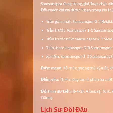
Samsunspor đang trong giai đoạn chật vậ
Đội khách chỉ ghi được 5 bàn trong khi th
Trận gần nhất: Samsunspor 0-2 Beşikt
Trận trước: Konyaspor 1-1 Samsunspo
Trận trước nữa: Samsunspor 2-1 Sivas
Tiếp theo: Hatayspor 0-0 Samsunspor 
Xa hơn: Samsunspor 0-3 Galatasaray (
Điểm mạnh:
Tổ chức phòng thủ kỷ luật, k
Điểm yếu:
Thiếu sáng tạo ở phần ba cuối 
Đội hình dự kiến (4-4-2):
Altınbaş; Türk, 
Güneş.
Lịch Sử Đối Đầu