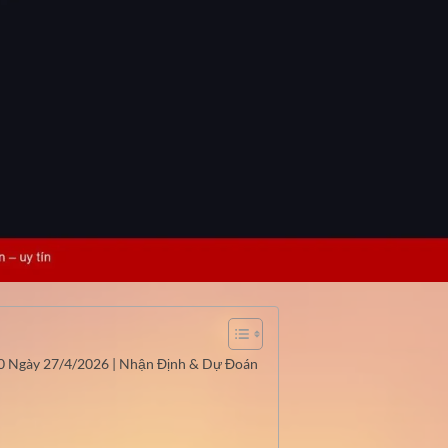
00 Ngày 27/4/2026 | Nhận Định & Dự Đoán