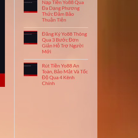
Nạp Tiền Yo88 Qua
Đa Dạng Phương
Thức Đảm Bảo
Thuận Tiện
Đăng Ký Yo88 Thông
Qua 3 Bước Đơn
Giản Hỗ Trợ Người
Mới
Rút Tiền Yo88 An
Toàn, Bảo Mật Và Tốc
Độ Qua 4 Kênh
Chính