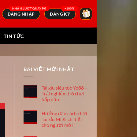
ĐĂNG NHẬP
ĐĂNG KÝ
TIN TỨC
BÀI VIẾT MỚI NHẤT
Tài xỉu siêu tốc Yo88 –
Trải nghiệm trò chơi
hấp dẫn
Hướng dẫn cách chơi
Tài xỉu MD5 chi tiết
cho người mới