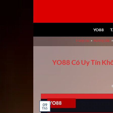
Bỏ
qua
nội
dung
YO88
T
Trang chủ
»
Hướng dẫn
YO88 Có Uy Tín Khô
09
Th5