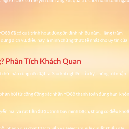
. Người chơi có thể yên tâm rằng kết quả trò chơi hoàn toàn ngẫ
n, YO88 đã có quá trình hoạt động ổn định nhiều năm. Hàng trăm
dụng dịch vụ, điều này là minh chứng thực tế nhất cho uy tín của
? Phân Tích Khách Quan
 chơi nào cũng nên đặt ra. Sau khi nghiên cứu kỹ, chúng tôi nhận
 phản hồi từ cộng đồng xác nhận YO88 thanh toán đúng hạn, khô
yến mãi và rút tiền được trình bày minh bạch, không có điều kho
i nhanh qua chat trực tuyến và Telegram, giải quyết khiếu nại