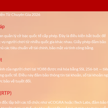
iện Từ Chuyên Gia 2026
áp
 quản lý cờ bạc quốc tế cấp phép. Đây là điều kiện bắt buộc để
 vụ người chơi từ nhiều quốc gia khác nhau. Giấy phép đảm bảo
 các tiêu chuẩn về tài chính, bảo mật và tính công bằng.
t
chính của người chơi tại YO88 được mã hóa bằng SSL 256-bit — tiê
 quốc tế. Điều này đảm bảo thông tin tài khoản, số tài khoản n
ợc bảo vệ tuyệt đối.
 (RTP)
h độc lập bởi các tổ chức như eCOGRA hoặc iTech Labs, đảm bảo 