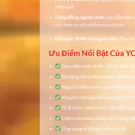
hiệu quả
Cộng đồng người chơi:
Các diễn đàn c
cực hơn so với nhiều nhà cái khác
→
Kết luận: YO88 không lừa đảo.
Đây là 
Ưu Điểm Nổi Bật Của Y
Giao diện thân thiện, tối ưu trên c
Đa dạng sản phẩm: casino, thể thao,
Nạp/rút tiền nhanh qua nhiều phư
Khuyến mãi hấp dẫn cho người mới
Tỷ lệ cược cạnh tranh, đặc biệt tại 
Chăm sóc khách hàng 24/7 bằng tiế
Ứng dụng di động ổn định, ít lỗi