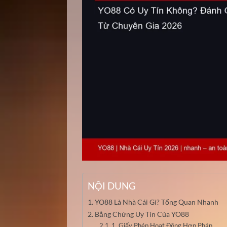
NỘI DUNG
YO88 Là Nhà Cái Gì? Tổng Quan Nhanh
Bằng Chứng Uy Tín Của YO88
1. Giấy Phép Hoạt Động Hợp Pháp