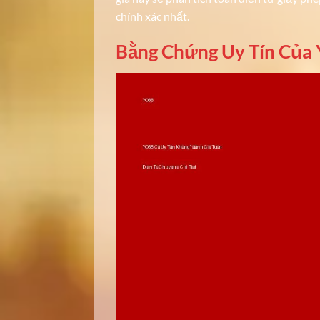
chính xác nhất.
Bằng Chứng Uy Tín Của