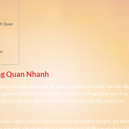
ch Quan
ệm
ổng Quan Nhanh
 động theo giấy phép quốc tế, phục vụ người chơi Việt Nam với đầ
ến game bài đổi thưởng. Nhà cái ra mắt thị trường Đông Nam Á và
 lớn nhờ giao diện thân thiện, tỷ lệ cược hấp dẫn và dịch vụ
 nhiều người chơi tìm kiếm trước khi quyết định đăng ký. Bài đán
ép, bảo mật, sản phẩm đến trải nghiệm thực tế để bạn có câu trả l