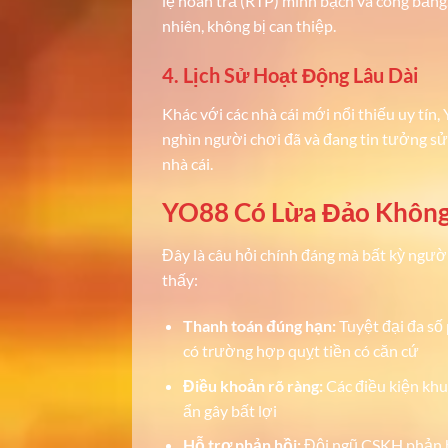
lệ hoàn trả (RTP) minh bạch và công bằng
nhiên, không bị can thiệp.
4. Lịch Sử Hoạt Động Lâu Dài
Khác với các nhà cái mới nổi thiếu uy tí
nghìn người chơi đã và đang tin tưởng sử 
nhà cái.
YO88 Có Lừa Đảo Không
Đây là câu hỏi chính đáng mà bất kỳ người
thấy:
Thanh toán đúng hạn:
Tuyệt đại đa số
có trường hợp quỵt tiền có căn cứ
Điều khoản rõ ràng:
Các điều kiện khu
ẩn gây bất lợi
Hỗ trợ phản hồi:
Đội ngũ CSKH phản hồ